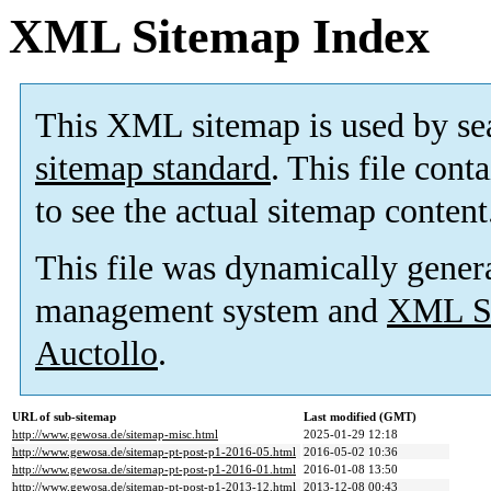
XML Sitemap Index
This XML sitemap is used by se
sitemap standard
. This file cont
to see the actual sitemap content
This file was dynamically gener
management system and
XML Si
Auctollo
.
URL of sub-sitemap
Last modified (GMT)
http://www.gewosa.de/sitemap-misc.html
2025-01-29 12:18
http://www.gewosa.de/sitemap-pt-post-p1-2016-05.html
2016-05-02 10:36
http://www.gewosa.de/sitemap-pt-post-p1-2016-01.html
2016-01-08 13:50
http://www.gewosa.de/sitemap-pt-post-p1-2013-12.html
2013-12-08 00:43